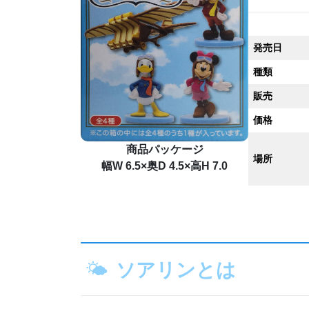
発売日
種類
販売
価格
商品パッケージ
場所
幅W 6.5×奥D 4.5×高H 7.0
🌤
ソアリンとは