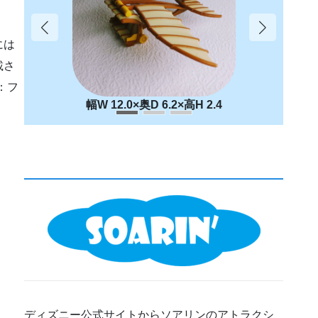
には
載さ
：フ
幅W 12.0×奥D 6.2×高H 2.4
ディズニー公式サイトからソアリンのアトラクシ