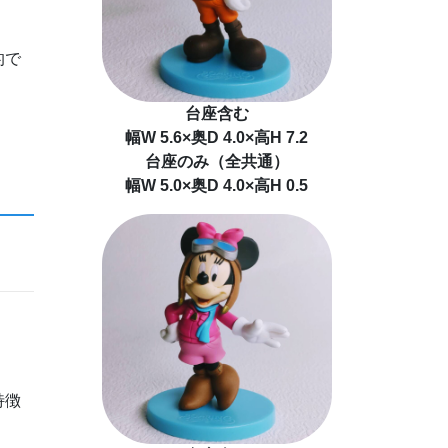
的で
台座含む
幅W 5.6×奥D 4.0×高H 7.2
台座のみ（全共通）
幅W 5.0×奥D 4.0×高H 0.5
特徴