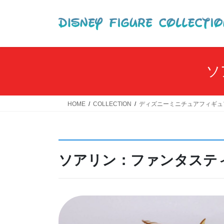
コ
ナ
ン
ビ
テ
ゲ
ン
ー
ツ
シ
へ
ョ
ソ
ス
ン
キ
に
ッ
移
HOME
COLLECTION
ディズニーミニチュアフィギュ
プ
動
ソアリン：ファンタスティ