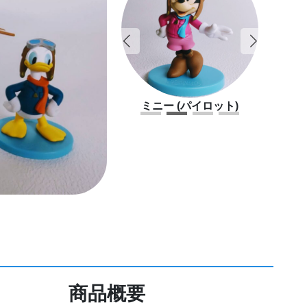
 (パイロット)
ミニー (パイロット)
ドナ
商品概要